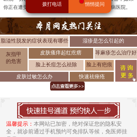
拨打电话
悄悄提问
你正在遭受皮肤病的困扰，不如选择济南中研皮肤病医院。
脂溢性脱发的症状表现有哪些
湿疹是怎么引起的
皮肤瘙痒起红疙瘩
荨麻疹怎么治疗好
灰指甲
的危害
脸上长痘怎么祛除
脸上有疤痕
皮肤过敏怎么办
快速祛痤疮
温馨提示：
本网站已加密，绝对保证您的隐私安
全，就诊前通过手机预约可免排队等候，免医师挂