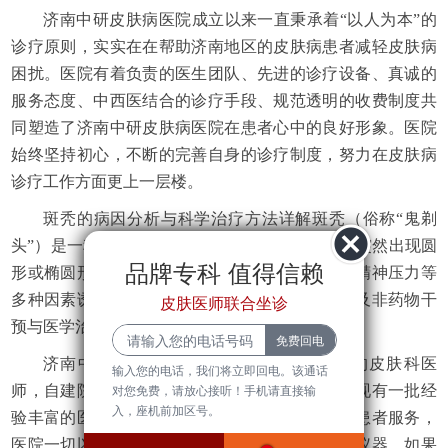
济南中研皮肤病医院成立以来一直秉承着“以人为本”的
诊疗原则，实实在在帮助济南地区的皮肤病患者减轻皮肤病
困扰。医院有着负责的医生团队、先进的诊疗设备、真诚的
服务态度、中西医结合的诊疗手段、规范透明的收费制度共
同塑造了济南中研皮肤病医院在患者心中的良好形象。医院
始终坚持初心，不断的完善自身的诊疗制度，努力在皮肤病
诊疗工作方面更上一层楼。
斑秃的病因分析与科学治疗方法详解斑秃（俗称“鬼剃
头”）是一种常见的局限性脱发疾病，表现为头部突然出现圆
品牌专科 值得信赖
形或椭圆形脱发斑块，可能由遗传、免疫异常、精神压力等
多种因素诱发。本文将系统介绍斑秃的疾病知识及非药物干
皮肤医师联合坐诊
预与医学治疗手段，帮助患者科学应对...
济南中研皮肤病医院有一批临床经验丰富的皮肤科医
输入您的电话，我们将立即回电。该通话
师，自建院以来就专注于各类皮肤疑难病，医院现有一批经
对您免费，请放心接听！手机请直接输
入，座机前加区号。
验丰富的医师团队长期坐诊，兢兢业业为皮肤病患者服务，
医院一切以患者为中心，不断引进先进的疗法和仪器，如果