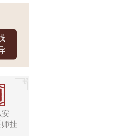
线
导
私安
医师挂