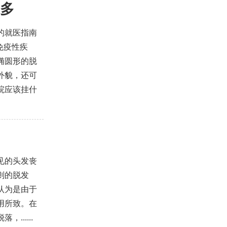
多
的就医指南
身免疫性疾
椭圆形的脱
外貌，还可
院应该挂什
见的头发丧
则的脱发
认为是由于
用所致。在
.....