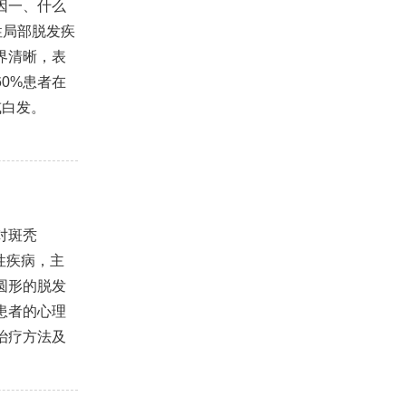
因一、什么
性局部脱发疾
界清晰，表
0%患者在
或白发。
对斑秃
疫性疾病，主
圆形的脱发
患者的心理
治疗方法及