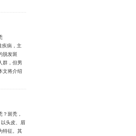
秃
疫性疾病，主
的脱发斑
人群，但男
本文将介绍
秃？斑秃，
，以头皮、眉
为特征。其