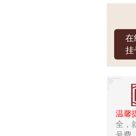
在
挂
温馨
全，
号费