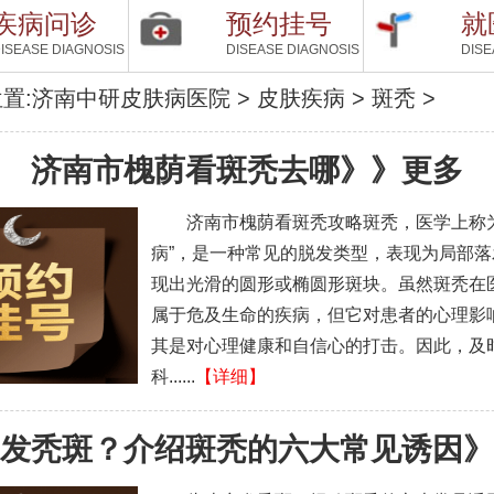
疾病问诊
预约挂号
就
ISEASE DIAGNOSIS
DISEASE DIAGNOSIS
DISE
置:
济南中研皮肤病医院
>
皮肤疾病
>
斑秃
>
济南市槐荫看斑秃去哪
》》
更多
济南市槐荫看斑秃攻略斑秃，医学上称
病”，是一种常见的脱发类型，表现为局部
现出光滑的圆形或椭圆形斑块。虽然斑秃在
属于危及生命的疾病，但它对患者的心理影
其是对心理健康和自信心的打击。因此，及
科......
【详细】
发秃斑？介绍斑秃的六大常见诱因
》