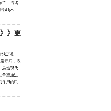
异常、情绪
康影响不
》》
更
疗法斑秃
脱发疾病，表
。虽然现代
也希望通过
副作用的民