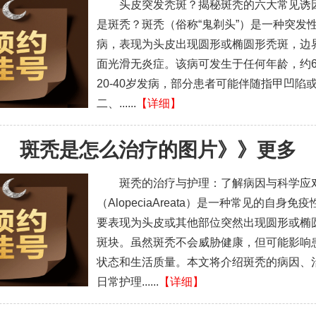
头皮突发秃斑？揭秘斑秃的六大常见诱
是斑秃？斑秃（俗称“鬼剃头”）是一种突发
病，表现为头皮出现圆形或椭圆形秃斑，边
面光滑无炎症。该病可发生于任何年龄，约6
20-40岁发病，部分患者可能伴随指甲凹陷
二、......
【详细】
斑秃是怎么治疗的图片
》》
更多
斑秃的治疗与护理：了解病因与科学应
（AlopeciaAreata）是一种常见的自身免
要表现为头皮或其他部位突然出现圆形或椭
斑块。虽然斑秃不会威胁健康，但可能影响
状态和生活质量。本文将介绍斑秃的病因、
日常护理......
【详细】