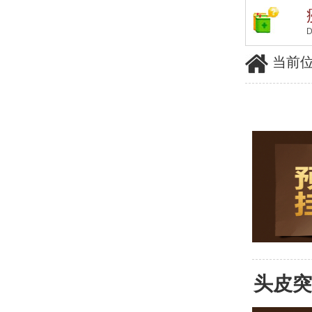
D
当前位
头皮突