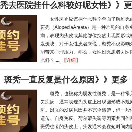
秃去医院挂什么科较好呢女性
》》
更
女性斑秃应该挂什么科？全面了解斑秃
斑秃（AlopeciaAreata）是一种常见的自
病，表现为头皮或其他部位突然出现圆形或
发斑块。对于女性患者来说，斑秃不仅影响
能带来心理压力。那么，女性斑秃患者去医
么科？......
【详细】
斑秃一直反复是什么原因
》》
更多
斑秃，也被称为脱发性斑秃，是一种常
失疾病，通常表现为头皮上出现圆形或不规
斑。斑秃的发病原因并不完全清楚，但一般
遗传、自身免疫、荷尔蒙失调等因素共同作
斑秃患者的头皮上，头发通常会在短时间内脱落，.