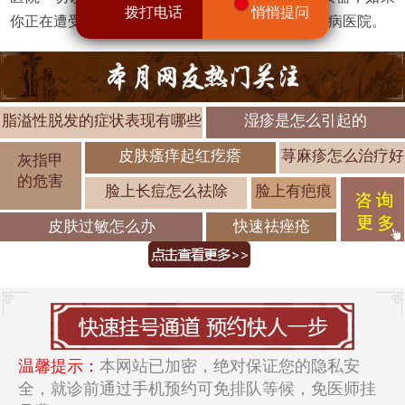
拨打电话
悄悄提问
你正在遭受皮肤病的困扰，不如选择济南中研皮肤病医院。
脂溢性脱发的症状表现有哪些
湿疹是怎么引起的
皮肤瘙痒起红疙瘩
荨麻疹怎么治疗好
灰指甲
的危害
脸上长痘怎么祛除
脸上有疤痕
皮肤过敏怎么办
快速祛痤疮
温馨提示：
本网站已加密，绝对保证您的隐私安
全，就诊前通过手机预约可免排队等候，免医师挂