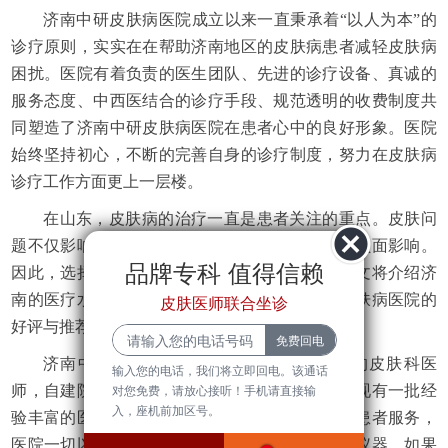
济南中研皮肤病医院成立以来一直秉承着“以人为本”的
诊疗原则，实实在在帮助济南地区的皮肤病患者减轻皮肤病
困扰。医院有着负责的医生团队、先进的诊疗设备、真诚的
服务态度、中西医结合的诊疗手段、规范透明的收费制度共
同塑造了济南中研皮肤病医院在患者心中的良好形象。医院
始终坚持初心，不断的完善自身的诊疗制度，努力在皮肤病
诊疗工作方面更上一层楼。
在山东，皮肤病的治疗一直是患者关注的重点。皮肤问
题不仅影响外观，还可能对患者的心理健康造成负面影响。
品牌专科 值得信赖
因此，选择一家专业的皮肤病医院至关重要。本文将介绍济
南的医疗水平、皮肤问题的常识以及济南中研皮肤病医院的
皮肤医师联合坐诊
好评与推荐。皮肤...
济南中研皮肤病医院有一批临床经验丰富的皮肤科医
输入您的电话，我们将立即回电。该通话
师，自建院以来就专注于各类皮肤疑难病，医院现有一批经
对您免费，请放心接听！手机请直接输
入，座机前加区号。
验丰富的医师团队长期坐诊，兢兢业业为皮肤病患者服务，
医院一切以患者为中心，不断引进先进的疗法和仪器，如果