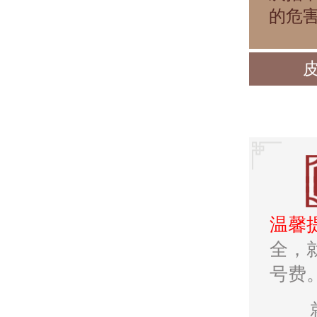
的危
温馨
全，
号费