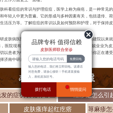
肤科看痘痘的常识与护理痘痘，医学上称为痤疮，是一种常见的
和年轻人中更为普遍。它的形成与多种因素有关，包括遗传、荷
生活压力等。了解痘痘的常识以及如何预防和护理，对于保持皮
研皮肤病医院有一批临床经验丰富的皮肤科医师，自建院以来就
品牌专科 值得信赖
病，医院现有一批经验丰富的医师团队长期坐诊，兢兢业业为皮
皮肤医师联合坐诊
切以患者为中心，不断引进先进的疗法和仪器，如果你正在遭受
择济南中研皮肤病医院。
输入您的电话，我们将立即回电。该通话
对您免费，请放心接听！手机请直接输
入，座机前加区号。
拨打电话
悄悄提问
脱发的症状表现有哪些
湿疹是怎么引
皮肤瘙痒起红疙瘩
荨麻疹怎
甲