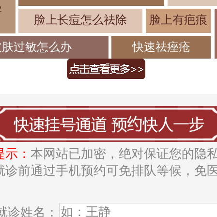
害
脸上长痘怎么祛除
脸上有疤痕
皮肤过敏怎么办
快速祛痤疮
提示：
本网站已加密，绝对保证您的隐
就诊前通过手机预约可免排队等候，免
。
就诊姓名：