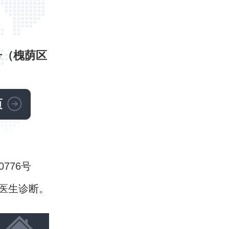
号（槐荫区
0776号
医生诊断。