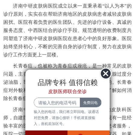
济南中研皮肤病医院成立以来一直秉承着“以人为本”的
诊疗原则，实实在在帮助济南地区的皮肤病患者减轻皮肤病
困扰。医院有着负责的医生团队、先进的诊疗设备、真诚的
服务态度、中西医结合的诊疗手段、规范透明的收费制度共
同塑造了济南中研皮肤病医院在患者心中的良好形象。医院
始终坚持初心，不断的完善自身的诊疗制度，努力在皮肤病
诊疗工作方面更上一层楼。
长青春痘，也被称为青春痘或痤疮，是一种常见的皮肤
问题，主要发生在青春期的人身上。它是由于皮脂腺过度分
品牌专科 值得信赖
泌油脂，导致毛孔堵塞，细菌感染和炎症而引起的。长青春
痘对外貌和心理健康都会产生一定的影响，因此了解如何消
皮肤医师联合坐诊
除长青春痘以及其基本常识、症状、危害...
济南中研皮肤病医院有一批临床经验丰富的皮肤科医
输入您的电话，我们将立即回电。该通话
师，自建院以来就专注于各类皮肤疑难病，医院现有一批经
对您免费，请放心接听！手机请直接输
入，座机前加区号。
验丰富的医师团队长期坐诊，兢兢业业为皮肤病患者服务，
医院一切以患者为中心，不断引进先进的疗法和仪器，如果