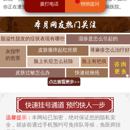
拨打电话
悄悄提问
你正在遭受皮肤病的困扰，不如选择济南中研皮肤病医院。
脂溢性脱发的症状表现有哪些
湿疹是怎么引起的
皮肤瘙痒起红疙瘩
荨麻疹怎么治疗好
灰指甲
的危害
脸上长痘怎么祛除
脸上有疤痕
皮肤过敏怎么办
快速祛痤疮
温馨提示：
本网站已加密，绝对保证您的隐私安
全，就诊前通过手机预约可免排队等候，免医师挂