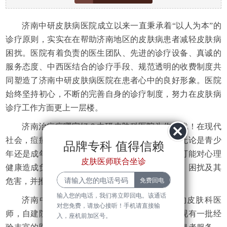
济南中研皮肤病医院成立以来一直秉承着“以人为本”的
诊疗原则，实实在在帮助济南地区的皮肤病患者减轻皮肤病
困扰。医院有着负责的医生团队、先进的诊疗设备、真诚的
服务态度、中西医结合的诊疗手段、规范透明的收费制度共
同塑造了济南中研皮肤病医院在患者心中的良好形象。医院
始终坚持初心，不断的完善自身的诊疗制度，努力在皮肤病
诊疗工作方面更上一层楼。
济南治痘痘哪家好？中研皮肤科医院为你解忧！在现代
社会，痘痘已经成为了许多人面临的共同困扰。无论是青少
品牌专科 值得信赖
年还是成年人，痘痘的出现不仅影响了外貌，还可能对心理
皮肤医师联合坐诊
健康造成负面影响。本文将为您介绍痘痘的常识、困扰及其
危害，并推荐济南中研皮肤科医院作为治...
输入您的电话，我们将立即回电。该通话
济南中研皮肤病医院有一批临床经验丰富的皮肤科医
对您免费，请放心接听！手机请直接输
师，自建院以来就专注于各类皮肤疑难病，医院现有一批经
入，座机前加区号。