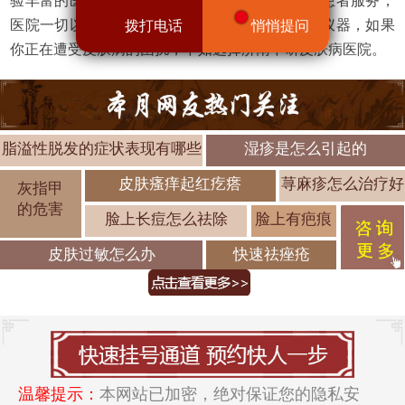
验丰富的医师团队长期坐诊，兢兢业业为皮肤病患者服务，
医院一切以患者为中心，不断引进先进的疗法和仪器，如果
拨打电话
悄悄提问
你正在遭受皮肤病的困扰，不如选择济南中研皮肤病医院。
脂溢性脱发的症状表现有哪些
湿疹是怎么引起的
皮肤瘙痒起红疙瘩
荨麻疹怎么治疗好
灰指甲
的危害
脸上长痘怎么祛除
脸上有疤痕
皮肤过敏怎么办
快速祛痤疮
温馨提示：
本网站已加密，绝对保证您的隐私安