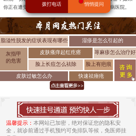
拨打电话
悄悄提问
你正在遭受皮肤病的困扰，不如选择济南中研皮肤病医院。
脂溢性脱发的症状表现有哪些
湿疹是怎么引起的
皮肤瘙痒起红疙瘩
荨麻疹怎么治疗好
灰指甲
的危害
脸上长痘怎么祛除
脸上有疤痕
皮肤过敏怎么办
快速祛痤疮
温馨提示：
本网站已加密，绝对保证您的隐私安
全，就诊前通过手机预约可免排队等候，免医师挂