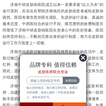
济南中研皮肤病医院成立以来一直秉承着“以人为本”的
诊疗原则，实实在在帮助济南地区的皮肤病患者减轻皮肤病
困扰。医院有着负责的医生团队、先进的诊疗设备、真诚的
服务态度、中西医结合的诊疗手段、规范透明的收费制度共
同塑造了济南中研皮肤病医院在患者心中的良好形象。医院
始终坚持初心，不断的完善自身的诊疗制度，努力在皮肤病
诊疗工作方面更上一层楼。
济南市治皮肤过敏较好的医院推荐在如今的生活中，皮
肤过敏已成为不少人面临的烦恼。过敏反应会导致皮肤出现
品牌专科 值得信赖
红肿、瘙痒、脱皮等不适症状，严重影响日常生活和工作。
因此，选择一家专业的医院进行诊治尤为重要。本文将为您
皮肤医师联合坐诊
介绍皮肤过敏的基本常识以及在济南挂号...
济南中研皮肤病医院有一批临床经验丰富的皮肤科医
输入您的电话，我们将立即回电。该通话
师，自建院以来就专注于各类皮肤疑难病，医院现有一批经
对您免费，请放心接听！手机请直接输
入，座机前加区号。
验丰富的医师团队长期坐诊，兢兢业业为皮肤病患者服务，
医院一切以患者为中心，不断引进先进的疗法和仪器，如果