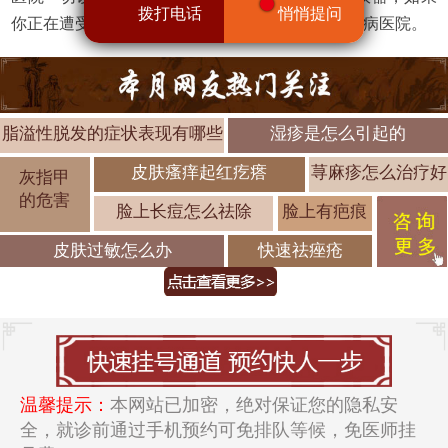
拨打电话
悄悄提问
你正在遭受皮肤病的困扰，不如选择济南中研皮肤病医院。
脂溢性脱发的症状表现有哪些
湿疹是怎么引起的
皮肤瘙痒起红疙瘩
荨麻疹怎么治疗好
灰指甲
的危害
脸上长痘怎么祛除
脸上有疤痕
皮肤过敏怎么办
快速祛痤疮
温馨提示：
本网站已加密，绝对保证您的隐私安
全，就诊前通过手机预约可免排队等候，免医师挂