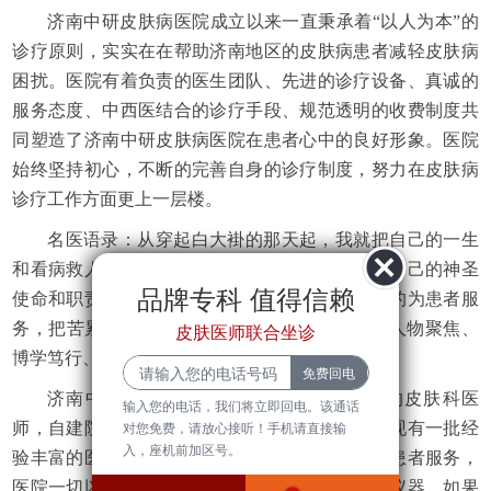
济南中研皮肤病医院成立以来一直秉承着“以人为本”的
诊疗原则，实实在在帮助济南地区的皮肤病患者减轻皮肤病
困扰。医院有着负责的医生团队、先进的诊疗设备、真诚的
服务态度、中西医结合的诊疗手段、规范透明的收费制度共
同塑造了济南中研皮肤病医院在患者心中的良好形象。医院
始终坚持初心，不断的完善自身的诊疗制度，努力在皮肤病
诊疗工作方面更上一层楼。
名医语录：从穿起白大褂的那天起，我就把自己的一生
和看病救人紧密联系在一起。作为医生，我不忘自己的神圣
品牌专科 值得信赖
使命和职责，不断提升自己的诊疗水平，全身心的为患者服
务，把苦累怨留给自己，把乐安康送给病人。 1人物聚焦、
皮肤医师联合坐诊
博学笃行、精诚救世 医生姓名：徐文...
济南中研皮肤病医院有一批临床经验丰富的皮肤科医
输入您的电话，我们将立即回电。该通话
师，自建院以来就专注于各类皮肤疑难病，医院现有一批经
对您免费，请放心接听！手机请直接输
入，座机前加区号。
验丰富的医师团队长期坐诊，兢兢业业为皮肤病患者服务，
医院一切以患者为中心，不断引进先进的疗法和仪器，如果