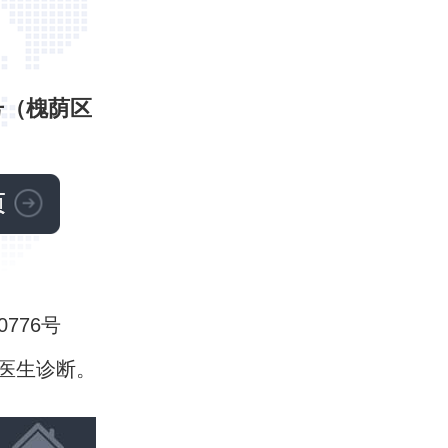
号（槐荫区
0776号
医生诊断。