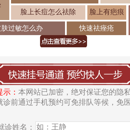
害
脸上长痘怎么祛除
脸上有疤痕
皮肤过敏怎么办
快速祛痤疮
提示：
本网站已加密，绝对保证您的隐
就诊前通过手机预约可免排队等候，免
。
就诊姓名：