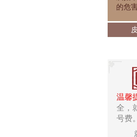
的危
温馨
全，
号费